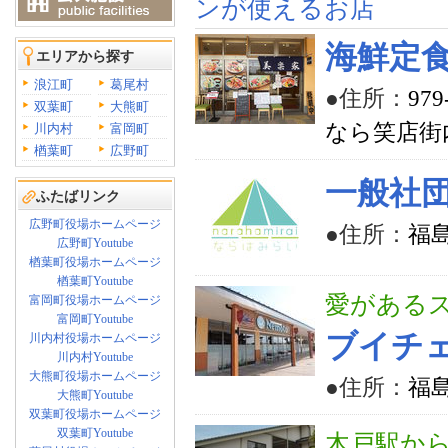
ンが使えるお店
海鮮定
エリアから探す
浪江町
葛尾村
●住所：
97
双葉町
大熊町
なら笑店街
川内村
富岡町
楢葉町
広野町
一般社
ふたばリンク
広野町役場ホームページ
●住所：
福
広野町Youtube
楢葉町役場ホームページ
楢葉町Youtube
愛があるス
富岡町役場ホームページ
富岡町Youtube
ブイチ
川内村役場ホームページ
川内村Youtube
大熊町役場ホームページ
●住所：
福
大熊町Youtube
双葉町役場ホームページ
双葉町Youtube
木戸駅から