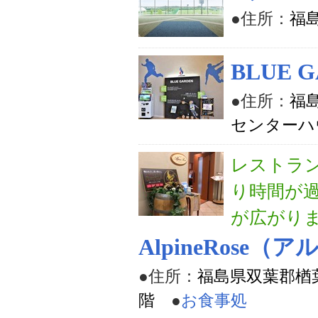
●住所：
福
BLUE 
●住所：
福
センターハ
レストラ
り時間が
が広がり
AlpineRose
●住所：
福島県双葉郡楢
階
●
お食事処