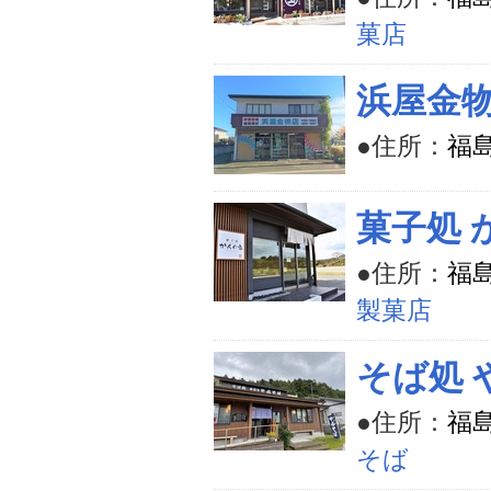
菓店
浜屋金
●住所：
福
菓子処 
●住所：
福
製菓店
そば処 
●住所：
福
そば