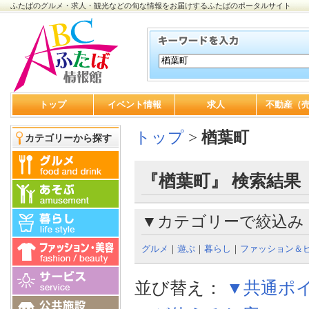
ふたばのグルメ・求人・観光などの旬な情報をお届けするふたばのポータルサイト
トップ
イベント情報
求人
不動産（
トップ
>
楢葉町
カテゴリーから探す
『楢葉町』 検索結果
▼カテゴリーで絞込み
グルメ
｜
遊ぶ
｜
暮らし
｜
ファッション＆
並び替え：
▼共通ポ