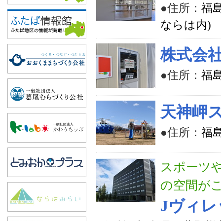
●住所：
福
ならは内)
株式会
●住所：
福
天神岬
●住所：
福島
スポーツ
の空間が
Jヴィ