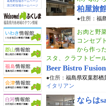
葛尾村役場ホームページ
浪江町役場ホームページ
柏屋旅
●住所：
福
お肉と野
コンセプ
から作っ
スタ、クラフトビー
Beer Bistro Fusion
●住所：
福島県双葉郡楢
イタリアン
ならはsa