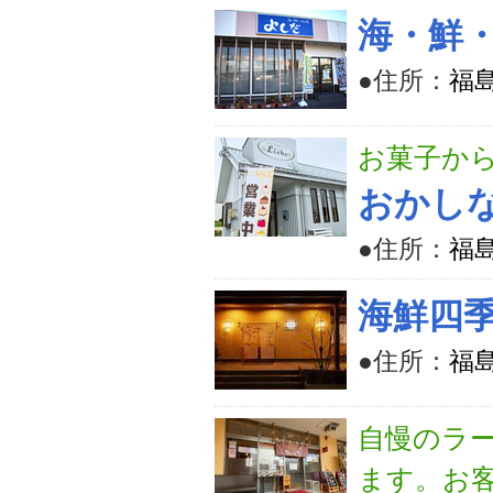
海・鮮
●住所：
福
お菓子か
おかしな
●住所：
福
海鮮四
●住所：
福
自慢のラ
ます。お