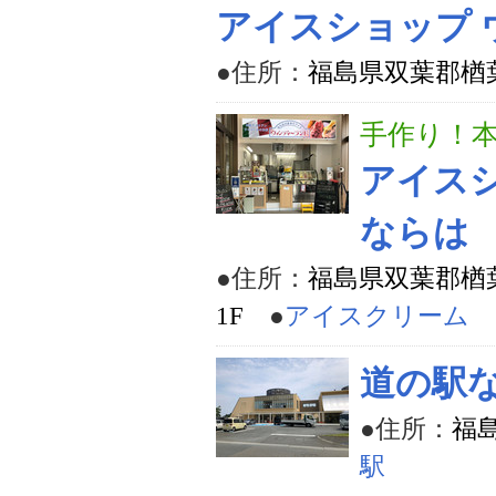
アイスショップ 
●住所：
福島県双葉郡楢葉
手作り！
アイスシ
ならは
●住所：
福島県双葉郡楢
1F
●
アイスクリーム
道の駅
●住所：
福
駅