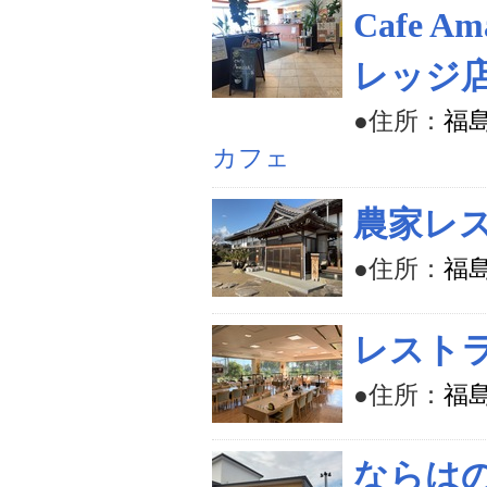
Cafe 
レッジ
●住所：
福
カフェ
農家レ
●住所：
福
レストラ
●住所：
福島
ならは