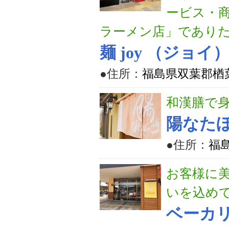
ービス・
ラーメン店」であり
麺 joy （ジョ
●住所：
福島県双葉郡楢葉
和漢膳で
陽なた
●住所：
福
お客様に
いを込め
ベーカ