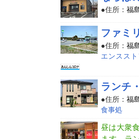
●住所：
福
ファミ
●住所：
福
エンススト
ランチ
●住所：
福
食事処
昼は大衆
ます。ラン