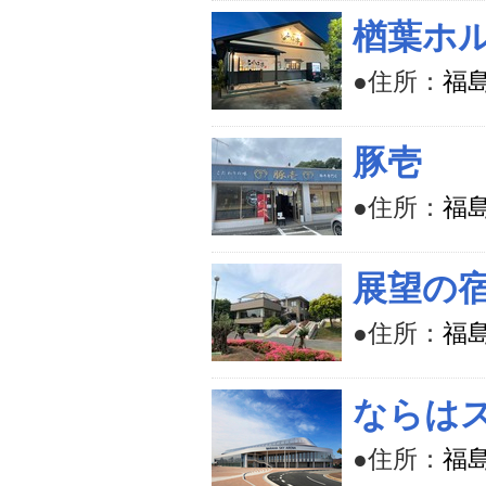
楢葉ホ
●住所：
福
豚壱
●住所：
福
展望の宿
●住所：
福島
ならは
●住所：
福