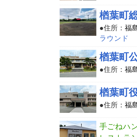
楢葉町
●住所：
福
ラウンド
楢葉町
●住所：
福
楢葉町
●住所：
福
手ごねハ