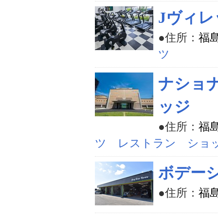
Jヴィレ
●住所：
福
ツ
ナショ
ッジ
●住所：
福
ツ レストラン ショ
ボデー
●住所：
福