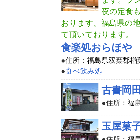
夜の定食も
おります。福島県の
て頂いております。
食楽処おらほや
●住所：
福島県双葉郡楢葉
●
食べ飲み処
古書岡
●住所：
福
玉屋菓
●住所：
福