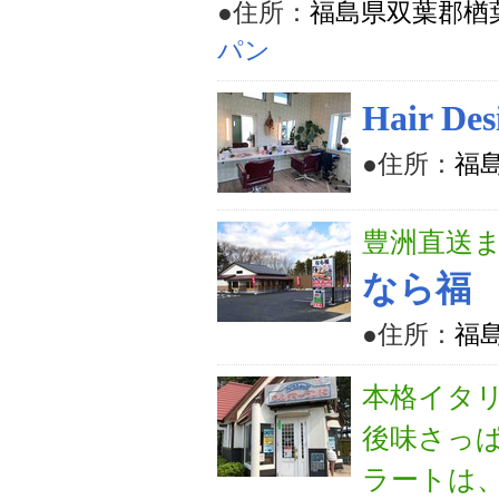
●住所：
福島県双葉郡楢
パン
Hair 
●住所：
福
豊洲直送
なら福
●住所：
福
本格イタ
後味さっ
ラートは