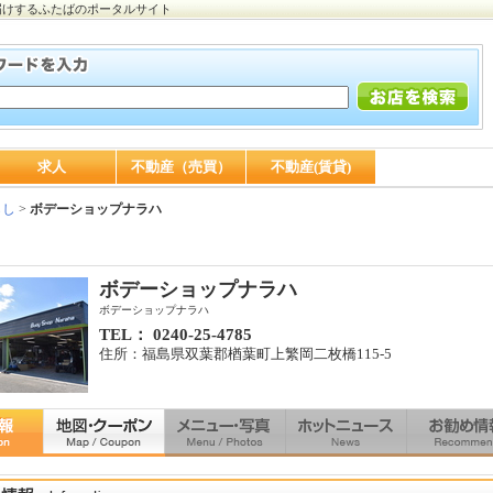
届けするふたばのポータルサイト
求人
不動産（売買）
不動産(賃貸)
らし
>
ボデーショップナラハ
ボデーショップナラハ
ボデーショップナラハ
TEL： 0240-25-4785
住所：福島県双葉郡楢葉町上繁岡二枚橋115‐5