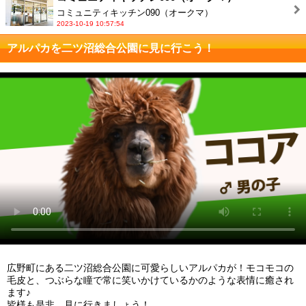
コミュニティキッチン090（オークマ）
2023-10-19 10:57:54
アルパカを二ツ沼総合公園に見に行こう！
広野町にある二ツ沼総合公園に可愛らしいアルパカが！モコモコの
毛皮と、つぶらな瞳で常に笑いかけているかのような表情に癒され
ます♪
皆様も是非、見に行きましょう！