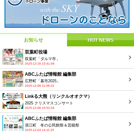
お知らせ
HOT NEWS
双葉町役場
双葉町「ダルマ市」
2025-12-16 15:41:46
ABCふたば情報館 編集部
広野町「暮市2025」
2025-12-08 11:08:23
Linkる大熊（リンクルオオクマ）
2025 クリスマスコンサート
2025-12-08 10:52:04
ABCふたば情報館 編集部
浪江町 冬の公民館祭＆芸能祭
2025-12-03 14:11:25