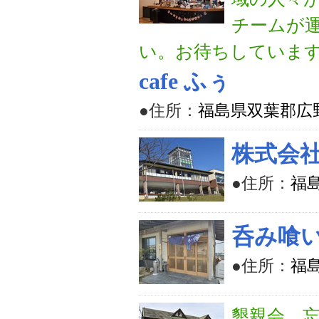
チームが
い。お待ちしていま
cafe ふぅ
●住所：
福島県双葉郡広
株式会
●住所：
福
呑み喰い
●住所：
福
懇親会、忘