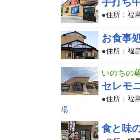
手打ち
●住所：
福
お食事
●住所：
福
いのちの
セレモ
●住所：
福
場
食と味の