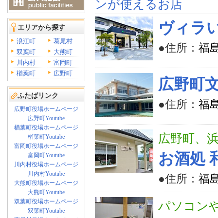
ンが使えるお店
ヴィラ
エリアから探す
浪江町
葛尾村
●住所：
福島
双葉町
大熊町
川内村
富岡町
楢葉町
広野町
広野町文
ふたばリンク
●住所：
福
広野町役場ホームページ
広野町Youtube
楢葉町役場ホームページ
広野町、
楢葉町Youtube
富岡町役場ホームページ
お酒処 
富岡町Youtube
川内村役場ホームページ
川内村Youtube
●住所：
福島
大熊町役場ホームページ
大熊町Youtube
双葉町役場ホームページ
パソコン
双葉町Youtube