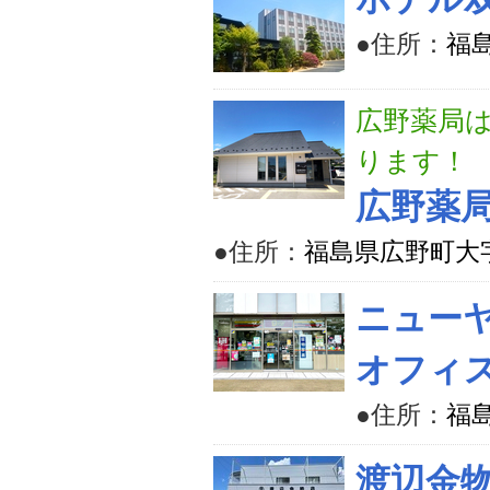
●住所：
福
広野薬局
ります！
広野薬
●住所：
福島県広野町大字
ニュー
オフィ
●住所：
福
渡辺金