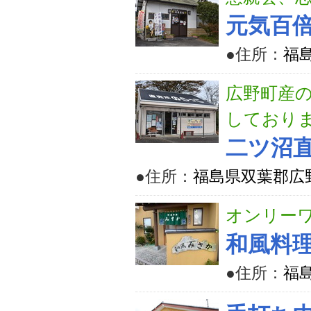
元気百
●住所：
福
広野町産
しており
二ツ沼直
●住所：
福島県双葉郡広野
オンリー
和風料
●住所：
福