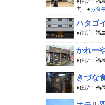
●住所：
福
内
●
お食
ハタゴ
●住所：
福
かれーや
●住所：
福
きづな
●住所：
福
ホテル