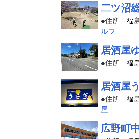
二ツ沼
●住所：
福
ルフ
居酒屋
●住所：
福
居酒屋
●住所：
福
屋
広野町