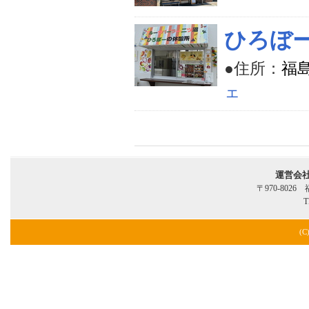
ひろぼ
●住所：
福
ェ
運営会
〒970-802
T
(C