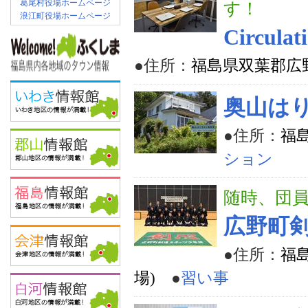
葛尾村役場ホームページ
す！
浪江町役場ホームページ
Circu
●住所：
福島県双葉郡広野
奥山は
●住所：
福
ション
随時、団
広野町
●住所：
福
場)
●
習い事