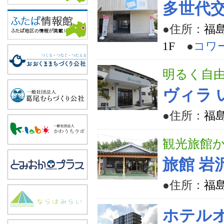
多世代
●住所：
福
1F
●
コワ
明るく自
ヴィラ 
●住所：
福
観光旅館
旅館 岩
●住所：
福
ホテル