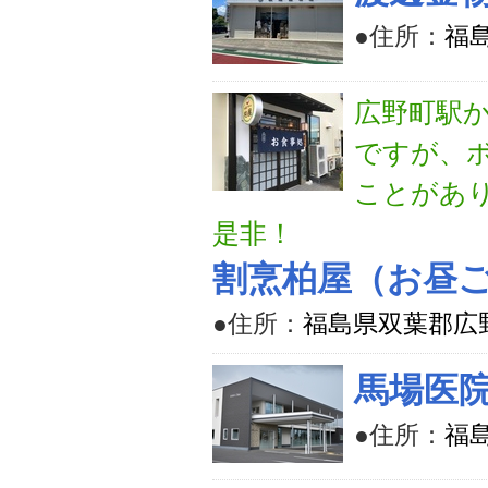
●住所：
福
広野町駅
ですが、
ことがあ
是非！
割烹柏屋（お昼
●住所：
福島県双葉郡広
馬場医
●住所：
福