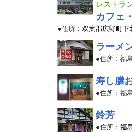
レストラ
カフェ
●住所：
双葉郡広野町下北
ラーメ
●住所：
福
寿し膳
●住所：
福
鈴芳
●住所：
福