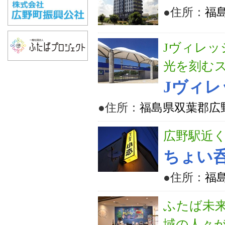
●住所：
福
Jヴィレッ
光を刻む
Jヴィレ
●住所：
福島県双葉郡広
広野駅近
ちょい呑
●住所：
福
ふたば未
域の人々