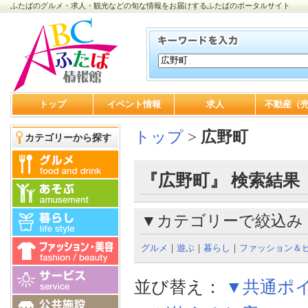
ふたばのグルメ・求人・観光などの旬な情報をお届けするふたばのポータルサイト
トップ
イベント情報
求人
不動産（
トップ
>
広野町
カテゴリーから探す
『広野町』 検索結果
▼カテゴリーで絞込み
グルメ
｜
遊ぶ
｜
暮らし
｜
ファッション＆
並び替え：
▼共通ポ