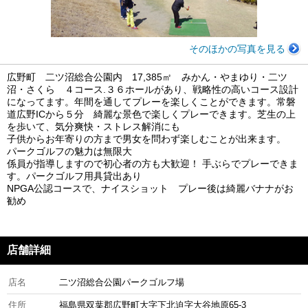
そのほかの写真を見る
広野町 二ツ沼総合公園内 17,385㎡ みかん・やまゆり・二ツ
沼・さくら ４コース.３６ホールがあり、戦略性の高いコース設計
になってます。年間を通してプレーを楽しくことができます。常磐
道広野ICから５分 綺麗な景色で楽しくプレーできます。芝生の上
を歩いて、気分爽快・ストレス解消にも
子供からお年寄りの方まで男女を問わず楽しむことが出来ます。
パークゴルフの魅力は無限大
係員が指導しますので初心者の方も大歓迎！ 手ぶらでプレーできま
す。パークゴルフ用具貸出あり
NPGA公認コースで、ナイスショット プレー後は綺麗バナナがお
勧め
店舗詳細
店名
二ツ沼総合公園パークゴルフ場
住所
福島県双葉郡広野町大字下北迫字大谷地原65-3