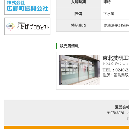
入居時期
即時
設備
下水道
特記事項
農地法第5条許
販売店情報
東北技研工
トウホクギケンコウ
TEL：0240-2
住所：福島県双
運営会
〒970-802
T