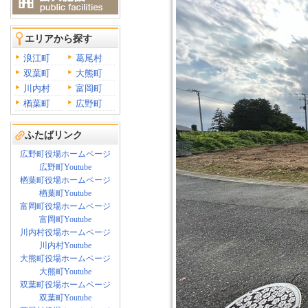
エリアから探す
浪江町
葛尾村
双葉町
大熊町
川内村
富岡町
楢葉町
広野町
ふたばリンク
広野町役場ホームページ
広野町Youtube
楢葉町役場ホームページ
楢葉町Youtube
富岡町役場ホームページ
富岡町Youtube
川内村役場ホームページ
川内村Youtube
大熊町役場ホームページ
大熊町Youtube
双葉町役場ホームページ
双葉町Youtube