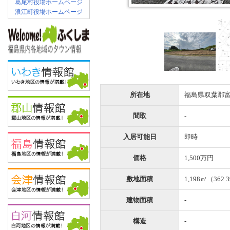
葛尾村役場ホームページ
浪江町役場ホームページ
所在地
福島県双葉郡
間取
-
入居可能日
即時
価格
1,500万円
敷地面積
1,198㎡（362.
建物面積
-
構造
-