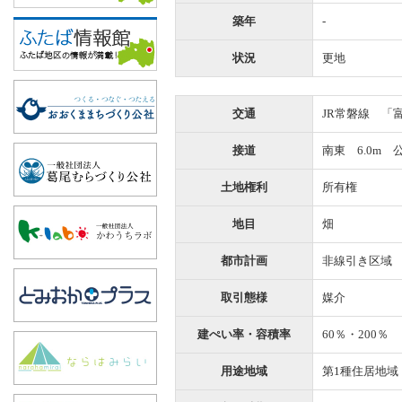
築年
-
状況
更地
交通
JR常磐線 「
接道
南東 6.0m 
土地権利
所有権
地目
畑
都市計画
非線引き区域
取引態様
媒介
建ぺい率・容積率
60％・200％
用途地域
第1種住居地域