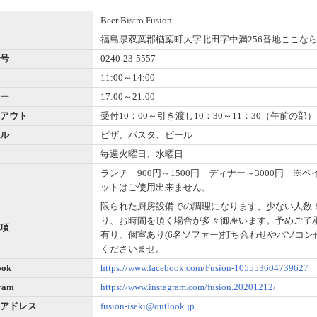
Beer Bistro Fusion
福島県双葉郡楢葉町大字北田字中満256番地ここな
号
0240-23-5557
11:00～14:00
ー
17:00～21:00
アウト
受付10：00～引き渡し10：30～11：30（午前の部）
ル
ピザ、パスタ、ビール
毎週火曜日、水曜日
ランチ 900円～1500円 ディナー～3000円 
ットはご使用出来ません。
限られた厨房設備での調理になります、少ない人数
り、お時間を頂く場合が多々御座います。予めご了承下
項
有り、個室あり(6名ソファー)打ち合わせやパソコ
くださいませ。
ook
https://www.facebook.com/Fusion-105553604739627
gram
https://www.instagram.com/fusion.20201212/
アドレス
fusion-iseki@outlook.jp