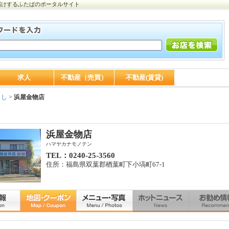
届けするふたばのポータルサイト
求人
不動産（売買）
不動産(賃貸)
らし
>
浜屋金物店
浜屋金物店
ハマヤカナモノテン
TEL：0240-25-3560
住所：福島県双葉郡楢葉町下小塙町67-1