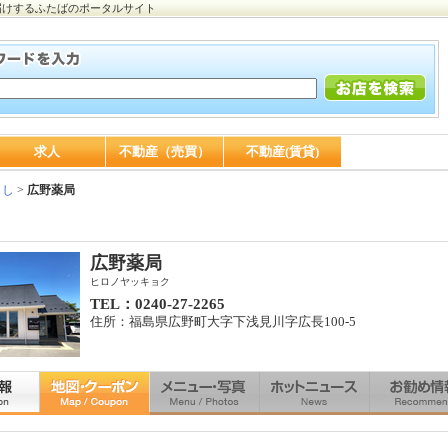
届けするふたばのポータルサイト
求人
不動産（売買）
不動産(賃貸)
らし
>
広野薬局
広野薬局
ヒロノヤッキョク
TEL：0240-27-2265
住所：福島県広野町大字下浅見川字広長100-5