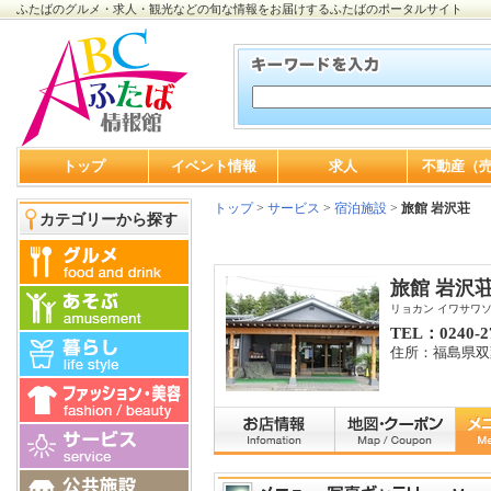
ふたばのグルメ・求人・観光などの旬な情報をお届けするふたばのポータルサイト
トップ
イベント情報
求人
不動産（
トップ
>
サービス
>
宿泊施設
>
旅館 岩沢荘
カテゴリーから探す
旅館 岩沢
リョカン イワサワ
TEL：0240-2
住所：福島県双