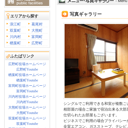
写真ギャラリー
エリアから探す
浪江町
葛尾村
双葉町
大熊町
川内村
富岡町
楢葉町
広野町
ふたばリンク
広野町役場ホームページ
広野町Youtube
楢葉町役場ホームページ
楢葉町Youtube
富岡町役場ホームページ
富岡町Youtube
川内村役場ホームページ
川内村Youtube
シングルでご利用できる和室が複数ご
大熊町役場ホームページ
相部屋の場合ご家族で宿泊出来る大部
大熊町Youtube
仕切られたお部屋もございます。
双葉町役場ホームページ
ビジネスでご利用の場合プライバシー
双葉町Youtube
全室エアコン、ガスストーブ、テレビ