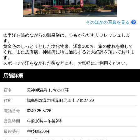
そのほかの写真を見る
太平洋を眺めながらの温泉浴は、心もからだもリフレッシュしま
す。
黄金色のしっとりとした塩化物泉、源泉100％、旅の疲れを癒して
くれ、また皮膚病、神経痛に特に適応すると大好評を頂いておりま
す。
スポーツで汗をながした後などにも、お気軽にご利用ください。
店舗詳細
店名
天神岬温泉 しおかぜ荘
住所
福島県双葉郡楢葉町北田上ノ原27-29
電話番号
0240-25-5726
営業時間
午前10時～午後9時
最終受付
午後8時30分