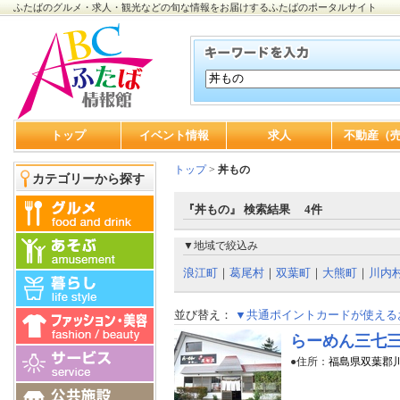
ふたばのグルメ・求人・観光などの旬な情報をお届けするふたばのポータルサイト
トップ
イベント情報
求人
不動産（
トップ
>
丼もの
カテゴリーから探す
『丼もの』 検索結果 4件
▼地域で絞込み
浪江町
｜
葛尾村
｜
双葉町
｜
大熊町
｜
川内
並び替え：
▼共通ポイントカードが使える
らーめん三七
●住所：
福島県双葉郡川