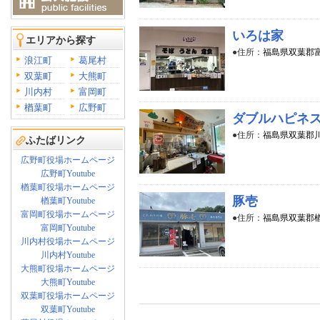
いろは家
エリアから探す
●住所：
福島県双葉郡富
浪江町
葛尾村
双葉町
大熊町
川内村
富岡町
楢葉町
広野町
ダブルハピネス
●住所：
福島県双葉郡川内
ふたばリンク
広野町役場ホームページ
広野町Youtube
楢葉町役場ホームページ
豚壱
楢葉町Youtube
富岡町役場ホームページ
●住所：
福島県双葉郡楢
富岡町Youtube
川内村役場ホームページ
川内村Youtube
大熊町役場ホームページ
大熊町Youtube
双葉町役場ホームページ
双葉町Youtube