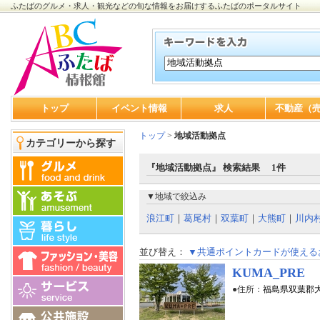
ふたばのグルメ・求人・観光などの旬な情報をお届けするふたばのポータルサイト
トップ
イベント情報
求人
不動産（
トップ
>
地域活動拠点
カテゴリーから探す
『地域活動拠点』 検索結果 1件
▼地域で絞込み
浪江町
｜
葛尾村
｜
双葉町
｜
大熊町
｜
川内
並び替え：
▼共通ポイントカードが使える
KUMA_PRE
●住所：
福島県双葉郡大