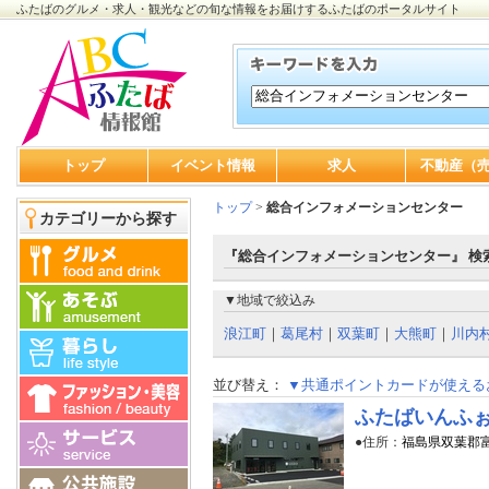
ふたばのグルメ・求人・観光などの旬な情報をお届けするふたばのポータルサイト
トップ
イベント情報
求人
不動産（
トップ
>
総合インフォメーションセンター
カテゴリーから探す
『総合インフォメーションセンター』 検
▼地域で絞込み
浪江町
｜
葛尾村
｜
双葉町
｜
大熊町
｜
川内
並び替え：
▼共通ポイントカードが使える
ふたばいんふ
●住所：
福島県双葉郡富