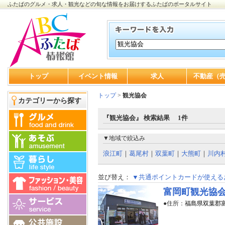
ふたばのグルメ・求人・観光などの旬な情報をお届けするふたばのポータルサイト
トップ
イベント情報
求人
不動産（
トップ
>
観光協会
カテゴリーから探す
『観光協会』 検索結果 1件
▼地域で絞込み
浪江町
｜
葛尾村
｜
双葉町
｜
大熊町
｜
川内
並び替え：
▼共通ポイントカードが使える
富岡町観光協
●住所：
福島県双葉郡富