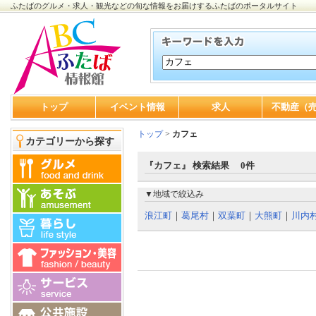
ふたばのグルメ・求人・観光などの旬な情報をお届けするふたばのポータルサイト
トップ
イベント情報
求人
不動産（
トップ
>
カフェ
カテゴリーから探す
『カフェ』 検索結果 0件
▼地域で絞込み
浪江町
｜
葛尾村
｜
双葉町
｜
大熊町
｜
川内