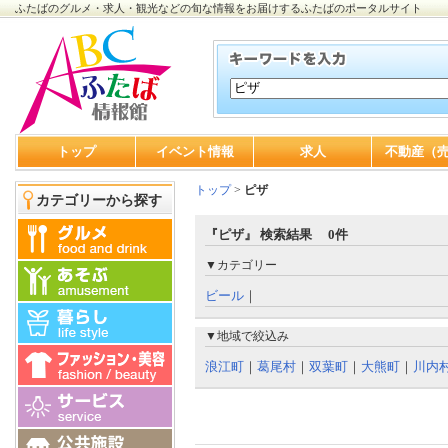
ふたばのグルメ・求人・観光などの旬な情報をお届けするふたばのポータルサイト
トップ
イベント情報
求人
不動産（
トップ
>
ピザ
カテゴリーから探す
『ピザ』 検索結果 0件
▼カテゴリー
ビール
｜
▼地域で絞込み
浪江町
｜
葛尾村
｜
双葉町
｜
大熊町
｜
川内