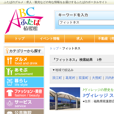
ふたばのグルメ・求人・観光などの旬な情報をお届けするふたばのポータルサイト
トップ
イベント情報
求人
不動産（
トップ
>
フィットネス
カテゴリーから探す
『フィットネス』 検索結果 1件
▼地域で絞込み
浪江町
｜
葛尾村
｜
双葉町
｜
大熊町
｜
川内
Jヴィレッジの歴史
Jヴィレッジ 
●住所：
福島県双葉郡