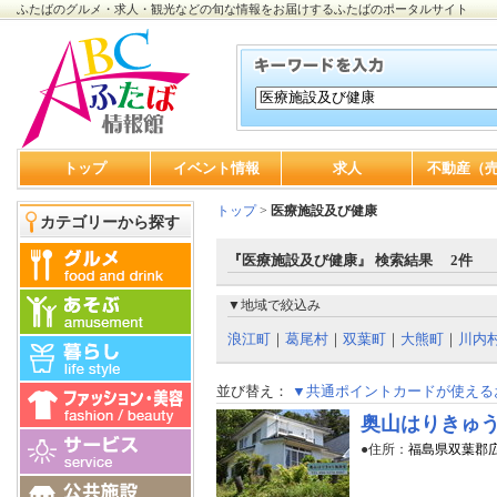
ふたばのグルメ・求人・観光などの旬な情報をお届けするふたばのポータルサイト
トップ
イベント情報
求人
不動産（
トップ
>
医療施設及び健康
カテゴリーから探す
『医療施設及び健康』 検索結果 2件
▼地域で絞込み
浪江町
｜
葛尾村
｜
双葉町
｜
大熊町
｜
川内
並び替え：
▼共通ポイントカードが使える
奥山はりきゅ
●住所：
福島県双葉郡広