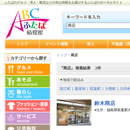
ふたばのグルメ・求人・観光などの旬な情報をお届けするふたばのポータルサイト
トップ
イベント情報
求人
不動産（
トップ
>
商店
カテゴリーから探す
『商店』 検索結果 2件
▼地域で絞込み
浪江町
｜
葛尾村
｜
双葉町
｜
大熊町
｜
川内
鈴木商店
●住所：
福島県双葉郡大