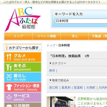
ふたばのグルメ・求人・観光などの旬な情報をお届けするふたばのポータルサイト
トップ
イベント情報
求人
不動産（
トップ
>
日本料理
カテゴリーから探す
『日本料理』 検索結果 1件
▼カテゴリー
寿司
｜
▼地域で絞込み
浪江町
｜
葛尾村
｜
双葉町
｜
大熊町
｜
川内
広野町駅から徒歩0
ことがありません！