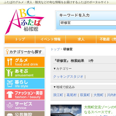
ふたばのグルメ・求人・観光などの旬な情報をお届けするふたばのポータルサイト
トップ
イベント情報
求人
不動産（
トップ
>
研修室
カテゴリーから探す
『研修室』 検索結果 1件
▼カテゴリー
クッキングスタジオ
｜
▼地域で絞込み
浪江町
｜
葛尾村
｜
双葉町
｜
大熊町
｜
川内
大熊町交流ゾーンの中
なるスペースです。