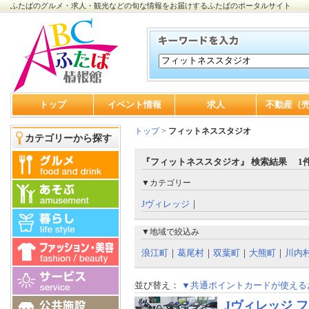
ふたばのグルメ・求人・観光などの旬な情報をお届けするふたばのポータルサイト
トップ
イベント情報
求人
不動産（
トップ
>
フィットネススタジオ
カテゴリーから探す
『フィットネススタジオ』 検索結果 1
▼カテゴリー
Jヴィレッジ
｜
▼地域で絞込み
浪江町
｜
葛尾村
｜
双葉町
｜
大熊町
｜
川内
並び替え：
▼共通ポイントカードが使える
Jヴィレッジ 