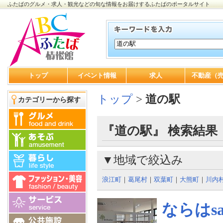
ふたばのグルメ・求人・観光などの旬な情報をお届けするふたばのポータルサイト
トップ
イベント情報
求人
不動産（
トップ
>
道の駅
カテゴリーから探す
『道の駅』 検索結果
▼地域で絞込み
浪江町
｜
葛尾村
｜
双葉町
｜
大熊町
｜
川内
ならはsa