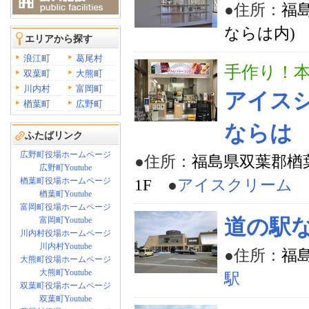
●住所：
福
ならは内)
エリアから探す
浪江町
葛尾村
手作り！
双葉町
大熊町
川内村
富岡町
アイスシ
楢葉町
広野町
ならは
ふたばリンク
広野町役場ホームページ
●住所：
福島県双葉郡楢
広野町Youtube
楢葉町役場ホームページ
1F
●
アイスクリーム
楢葉町Youtube
富岡町役場ホームページ
富岡町Youtube
道の駅
川内村役場ホームページ
川内村Youtube
●住所：
福
大熊町役場ホームページ
大熊町Youtube
駅
双葉町役場ホームページ
双葉町Youtube