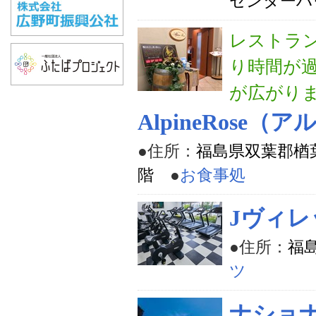
センターハ
レストラ
り時間が
が広がり
AlpineRose
●住所：
福島県双葉郡楢
階
●
お食事処
Jヴィレ
●住所：
福
ツ
ナショ