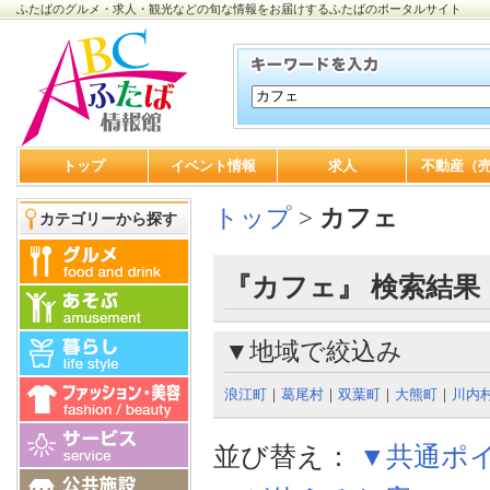
ふたばのグルメ・求人・観光などの旬な情報をお届けするふたばのポータルサイト
トップ
イベント情報
求人
不動産（
トップ
>
カフェ
カテゴリーから探す
『カフェ』 検索結果
▼地域で絞込み
浪江町
｜
葛尾村
｜
双葉町
｜
大熊町
｜
川内
並び替え：
▼共通ポ