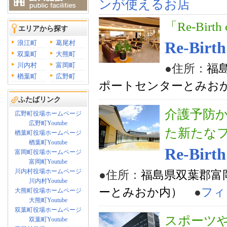
ンが使えるお店
「Re-Bi
エリアから探す
浪江町
葛尾村
Re-Birth
双葉町
大熊町
川内村
富岡町
●住所：
福
楢葉町
広野町
ポートセンターとみお
ふたばリンク
介護予防
広野町役場ホームページ
広野町Youtube
た新たな
楢葉町役場ホームページ
楢葉町Youtube
Re-Bir
富岡町役場ホームページ
富岡町Youtube
川内村役場ホームページ
●住所：
福島県双葉郡富
川内村Youtube
ーとみおか内）
●
フィ
大熊町役場ホームページ
大熊町Youtube
双葉町役場ホームページ
スポーツ
双葉町Youtube