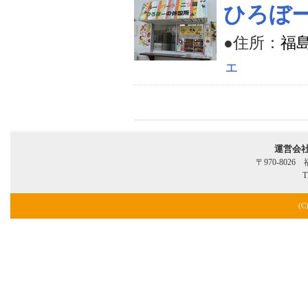
ひろぼ
●住所：
福
ェ
運営会
〒970-802
T
(C