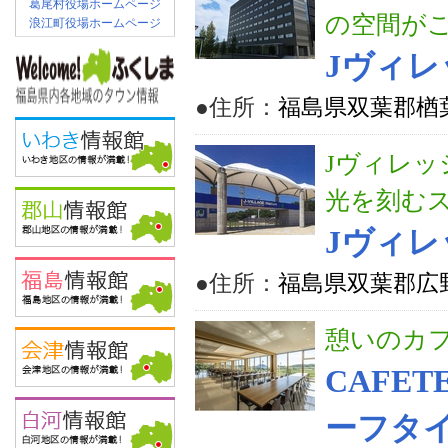
葛尾村役場ホームページ
の空間が
浪江町役場ホームページ
Jヴィ
●住所：
福島県双葉郡楢
Jヴィレッ
光を刻む
Jヴィレ
●住所：
福島県双葉郡広
憩いのカ
CAFET
ーフタイ