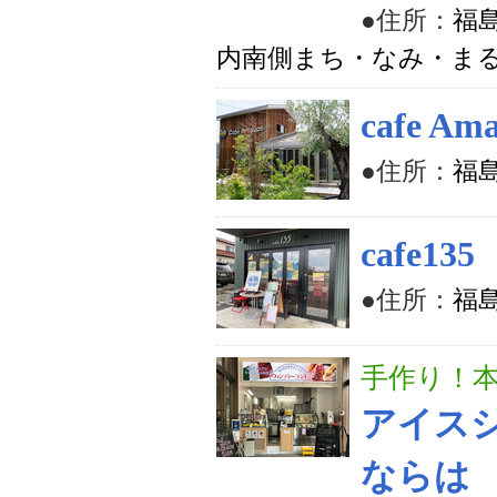
●住所：
福
内南側まち・なみ・ま
cafe 
●住所：
福
cafe1
●住所：
福
手作り！
アイスシ
ならは