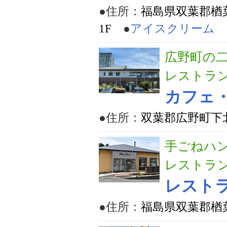
●住所：
福島県双葉郡楢
1F
●
アイスクリーム
広野町の
レストラ
カフェ
●住所：
双葉郡広野町下北
手ごねハ
レストラ
レストラ
●住所：
福島県双葉郡楢葉