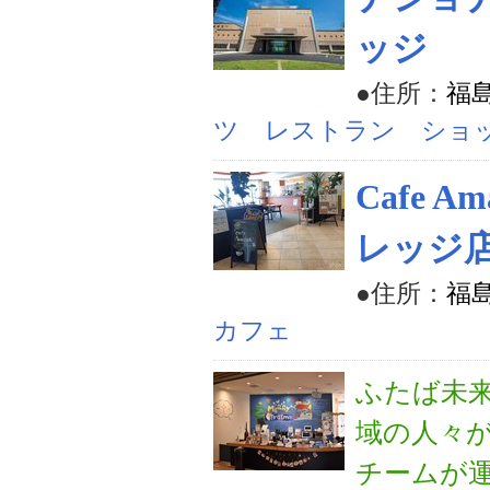
ッジ
●住所：
福
ツ レストラン ショ
Cafe 
レッジ
●住所：
福
カフェ
ふたば未
域の人々
チームが