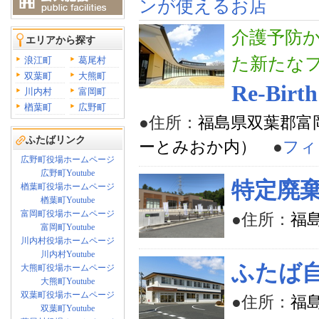
ンが使えるお店
介護予防
エリアから探す
た新たな
浪江町
葛尾村
双葉町
大熊町
Re-Bir
川内村
富岡町
楢葉町
広野町
●住所：
福島県双葉郡富
ふたばリンク
ーとみおか内）
●
フィ
広野町役場ホームページ
広野町Youtube
特定廃
楢葉町役場ホームページ
楢葉町Youtube
富岡町役場ホームページ
●住所：
福
富岡町Youtube
川内村役場ホームページ
川内村Youtube
ふたば
大熊町役場ホームページ
大熊町Youtube
双葉町役場ホームページ
●住所：
福
双葉町Youtube