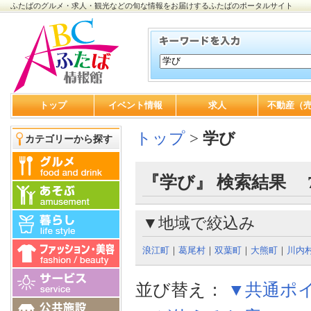
ふたばのグルメ・求人・観光などの旬な情報をお届けするふたばのポータルサイト
トップ
イベント情報
求人
不動産（
トップ
>
学び
カテゴリーから探す
『学び』 検索結果 
▼地域で絞込み
浪江町
｜
葛尾村
｜
双葉町
｜
大熊町
｜
川内
並び替え：
▼共通ポ