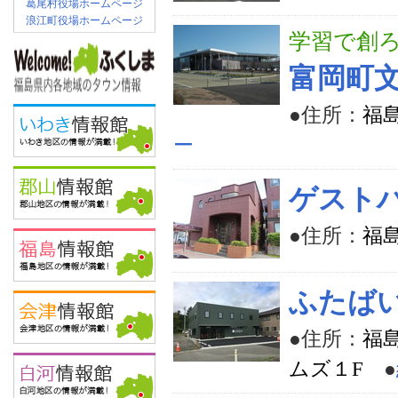
葛尾村役場ホームページ
浪江町役場ホームページ
学習で創ろ
富岡町
●住所：
福島
ー
ゲストハ
●住所：
福島
ふたば
●住所：
福
ムズ１F
●